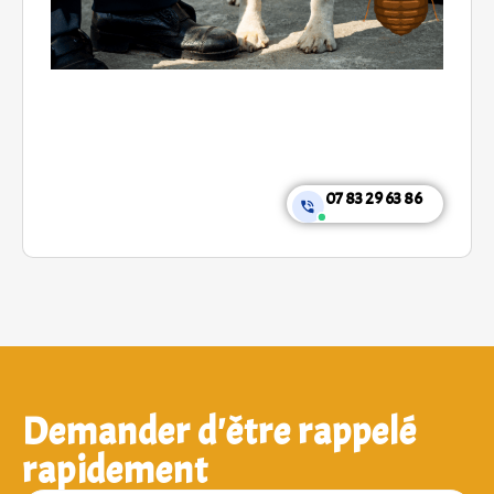
07 83 29 63 86
Demander d'être rappelé
rapidement