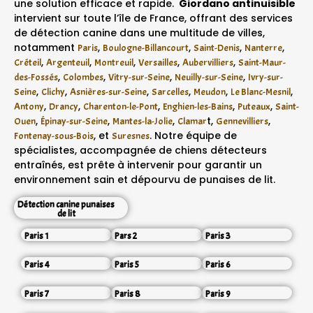
une solution efficace et rapide.
Giordano antinuisible
intervient sur toute l’île de France, offrant des services
de détection canine dans une multitude de villes,
notamment
,
,
,
,
Paris
Boulogne-Billancourt
Saint-Denis
Nanterre
,
,
,
,
,
Créteil
Argenteuil
Montreuil
Versailles
Aubervilliers
Saint-Maur-
,
,
,
,
des-Fossés
Colombes
Vitry-sur-Seine
Neuilly-sur-Seine
Ivry-sur-
,
,
,
,
,
,
Seine
Clichy
Asnières-sur-Seine
Sarcelles
Meudon
Le Blanc-Mesnil
,
,
,
,
,
Antony
Drancy
Charenton-le-Pont
Enghien-les-Bains
Puteaux
Saint-
,
,
,
t,
,
Ouen
Épinay-sur-Seine
Mantes-la-Jolie
Clamar
Gennevilliers
, et
. Notre équipe de
Fontenay-sous-Bois
Suresnes
spécialistes, accompagnée de chiens détecteurs
entraînés, est prête à intervenir pour garantir un
environnement sain et dépourvu de punaises de lit.
Détection canine punaises
de lit
Paris 1
Pars 2
Paris 3
Paris 4
Paris 5
Paris 6
Paris 7
Paris 8
Paris 9