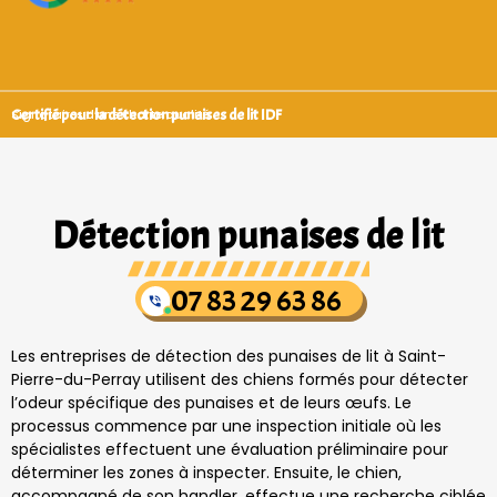
Certifié pour la détection punaises de lit IDF
Signataires d’une charte qualité
Détection punaises de lit
07 83 29 63 86
Les entreprises de détection des punaises de lit à Saint-
Pierre-du-Perray utilisent des chiens formés pour détecter
l’odeur spécifique des punaises et de leurs œufs. Le
processus commence par une inspection initiale où les
spécialistes effectuent une évaluation préliminaire pour
déterminer les zones à inspecter. Ensuite, le chien,
accompagné de son handler, effectue une recherche ciblée