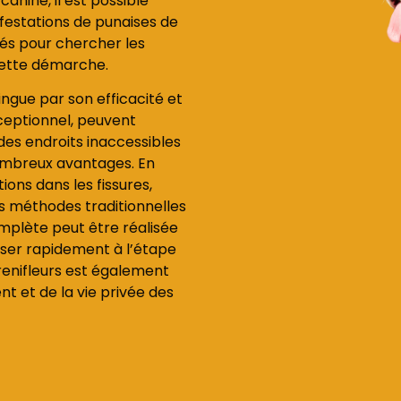
anine, il est possible
nfestations de punaises de
înés pour chercher les
 cette démarche.
ingue par son efficacité et
xceptionnel, peuvent
des endroits inaccessibles
ombreux avantages. En
tions dans les fissures,
les méthodes traditionnelles
mplète peut être réalisée
sser rapidement à l’étape
s renifleurs est également
 et de la vie privée des