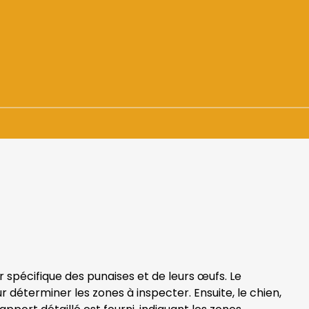
+ de 1500 demandes
En urgence ou sur RDV
r spécifique des punaises et de leurs œufs. Le
 déterminer les zones à inspecter. Ensuite, le chien,