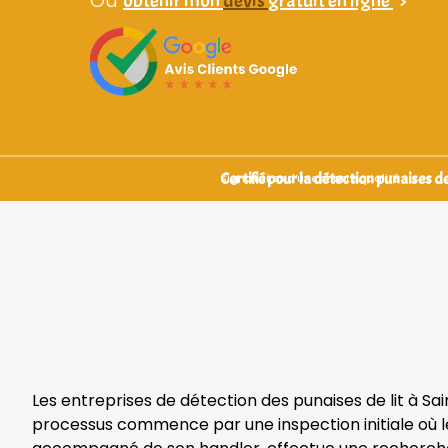
obtenir mon
devis
gratuit en ligne
>
Certifié pour la détection punaises de 
Signataires d’une charte qualité
Les entreprises de détection des punaises de lit à Sa
processus commence par une inspection initiale où les