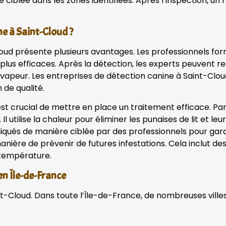
lée dans les zones identifiées. Après l’inspection, un rap
ne à Saint-Cloud ?
t-Cloud présente plusieurs avantages. Les professionnels
es plus efficaces. Après la détection, les experts peuve
a vapeur. Les entreprises de détection canine à Saint-Clo
 de qualité.
l est crucial de mettre en place un traitement efficace. Par
l utilise la chaleur pour éliminer les punaises de lit et leu
ués de manière ciblée par des professionnels pour garan
 manière de prévenir de futures infestations. Cela inclut 
 température.
 en Île-de-France
aint-Cloud. Dans toute l’Île-de-France, de nombreuses vill