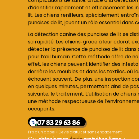
complications de santé. Grâce à la détection c
d’identifier rapidement et efficacement les i
lit. Les chiens renifleurs, spécialement entra
punaises de lit, jouent un rôle essentiel dans
La détection canine des punaises de lit se dist
sa rapidité. Les chiens, grâce à leur odorat e
détecter la présence de punaises de lit dans 
pour l’œil humain. Cette méthode offre de n
effet, les chiens peuvent identifier des infesta
derrière les meubles et dans les textiles, où 
échouent souvent. De plus, une inspection co
en quelques minutes, permettant ainsi de pa
suivante, le traitement. L’utilisation de chien
une méthode respectueuse de l’environnement
occupants.
07 83 29 63 86
Prix d’un appel • Devis gratuit et sans engagement
Ou