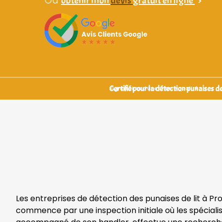
obtenir mon
devis
gratuit en ligne
>
Certifié pour la détection punaises de 
Signataires d’une charte qualité
Les entreprises de détection des punaises de lit à Pr
commence par une inspection initiale où les spécialis