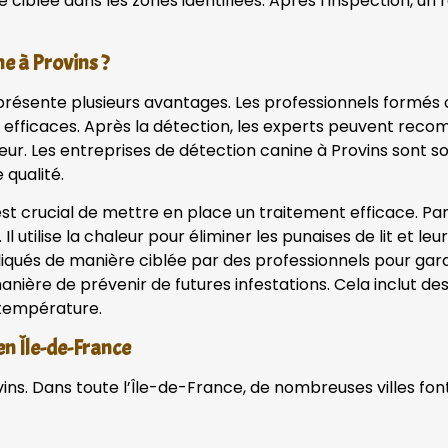
lée dans les zones identifiées. Après l’inspection, un rap
ne à Provins ?
ins présente plusieurs avantages. Les professionnels for
lus efficaces. Après la détection, les experts peuvent re
eur. Les entreprises de détection canine à Provins sont s
 qualité.
l est crucial de mettre en place un traitement efficace. Par
l utilise la chaleur pour éliminer les punaises de lit et leu
ués de manière ciblée par des professionnels pour garan
 manière de prévenir de futures infestations. Cela inclut 
 température.
 en Île-de-France
ovins. Dans toute l’Île-de-France, de nombreuses villes fon