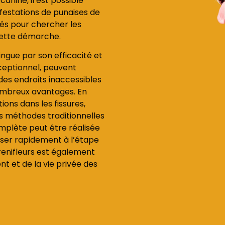
anine, il est possible
nfestations de punaises de
înés pour chercher les
 cette démarche.
ingue par son efficacité et
xceptionnel, peuvent
des endroits inaccessibles
ombreux avantages. En
tions dans les fissures,
les méthodes traditionnelles
mplète peut être réalisée
sser rapidement à l’étape
s renifleurs est également
 et de la vie privée des