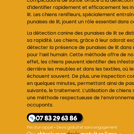
complications de santé. Grâce à la détection c
d’identifier rapidement et efficacement les i
lit. Les chiens renifleurs, spécialement entra
punaises de lit, jouent un rôle essentiel dans
La détection canine des punaises de lit se dist
sa rapidité. Les chiens, grâce à leur odorat e
détecter la présence de punaises de lit dans 
pour l’œil humain. Cette méthode offre de n
effet, les chiens peuvent identifier des infesta
derrière les meubles et dans les textiles, où 
échouent souvent. De plus, une inspection co
en quelques minutes, permettant ainsi de pa
suivante, le traitement. L’utilisation de chien
une méthode respectueuse de l’environnement
occupants.
07 83 29 63 86
Prix d’un appel • Devis gratuit et sans engagement
Ou