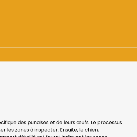
+ de 1500 demandes
En urgence ou sur RDV
écifique des punaises et de leurs œufs. Le processus
 les zones à inspecter. Ensuite, le chien,