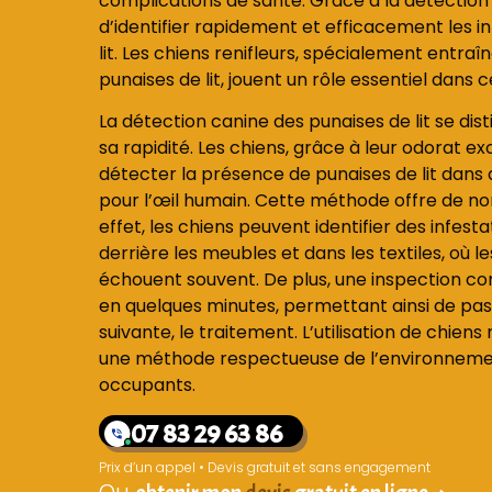
complications de santé. Grâce à la détection c
d’identifier rapidement et efficacement les i
lit. Les chiens renifleurs, spécialement entra
punaises de lit, jouent un rôle essentiel dans
La détection canine des punaises de lit se dist
sa rapidité. Les chiens, grâce à leur odorat e
détecter la présence de punaises de lit dans 
pour l’œil humain. Cette méthode offre de n
effet, les chiens peuvent identifier des infesta
derrière les meubles et dans les textiles, où 
échouent souvent. De plus, une inspection co
en quelques minutes, permettant ainsi de pa
suivante, le traitement. L’utilisation de chien
une méthode respectueuse de l’environnement
occupants.
07 83 29 63 86
Prix d’un appel • Devis gratuit et sans engagement
Ou