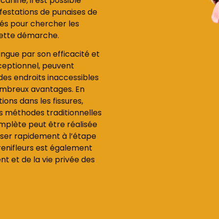
anine, il est possible
nfestations de punaises de
înés pour chercher les
 cette démarche.
ingue par son efficacité et
xceptionnel, peuvent
des endroits inaccessibles
ombreux avantages. En
tions dans les fissures,
les méthodes traditionnelles
mplète peut être réalisée
sser rapidement à l’étape
s renifleurs est également
 et de la vie privée des