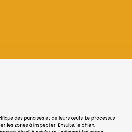
+ de 1500 demandes
En urgence ou sur RDV
cifique des punaises et de leurs œufs. Le processus
 les zones à inspecter. Ensuite, le chien,