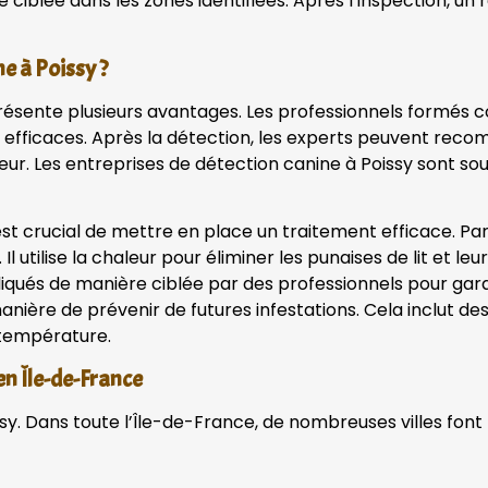
lée dans les zones identifiées. Après l’inspection, un rap
e à Poissy ?
sy présente plusieurs avantages. Les professionnels form
lus efficaces. Après la détection, les experts peuvent re
eur. Les entreprises de détection canine à Poissy sont so
l est crucial de mettre en place un traitement efficace. Par
l utilise la chaleur pour éliminer les punaises de lit et leu
ués de manière ciblée par des professionnels pour garan
 manière de prévenir de futures infestations. Cela inclut 
 température.
 en Île-de-France
issy. Dans toute l’Île-de-France, de nombreuses villes font