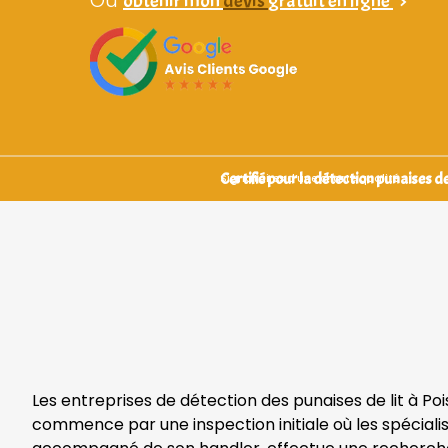
obtenir mon
devis
gratuit en ligne
>
Certifié pour la détection punaises de 
Signataires d’une charte qualité
Les entreprises de détection des punaises de lit à Po
commence par une inspection initiale où les spécialis