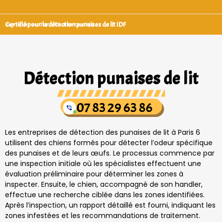
Certifié pour la détection punaises de lit IDF
Signataires d’une charte qualité
Détection punaises de lit
07 83 29 63 86
Les entreprises de détection des punaises de lit à Paris 6
utilisent des chiens formés pour détecter l’odeur spécifique
des punaises et de leurs œufs. Le processus commence par
une inspection initiale où les spécialistes effectuent une
évaluation préliminaire pour déterminer les zones à
inspecter. Ensuite, le chien, accompagné de son handler,
effectue une recherche ciblée dans les zones identifiées.
Après l’inspection, un rapport détaillé est fourni, indiquant les
zones infestées et les recommandations de traitement.