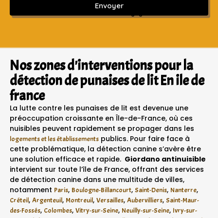
Envoyer
Sans engagement ni frais cachés
Nos zones d'interventions pour la
détection de punaises de lit En ile de
france
La lutte contre les punaises de lit est devenue une
préoccupation croissante en Île-de-France, où ces
nuisibles peuvent rapidement se propager dans les
publics. Pour faire face à
logements et les établissements
cette problématique, la détection canine s’avère être
une solution efficace et rapide.
Giordano antinuisible
intervient sur toute l’île de France, offrant des services
de détection canine dans une multitude de villes,
notamment
,
,
,
,
Paris
Boulogne-Billancourt
Saint-Denis
Nanterre
,
,
,
,
,
Créteil
Argenteuil
Montreuil
Versailles
Aubervilliers
Saint-Maur-
,
,
,
,
des-Fossés
Colombes
Vitry-sur-Seine
Neuilly-sur-Seine
Ivry-sur-