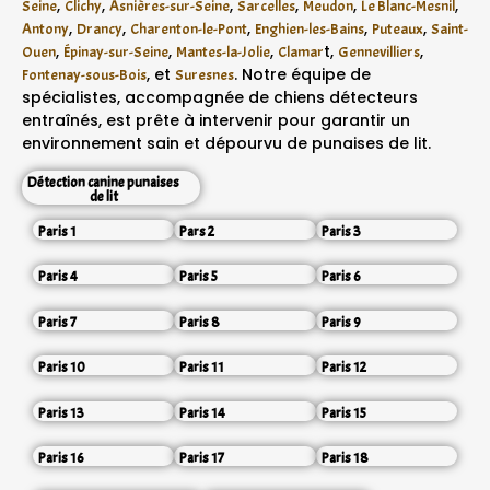
,
,
,
,
,
,
Seine
Clichy
Asnières-sur-Seine
Sarcelles
Meudon
Le Blanc-Mesnil
,
,
,
,
,
Antony
Drancy
Charenton-le-Pont
Enghien-les-Bains
Puteaux
Saint-
,
,
,
t,
,
Ouen
Épinay-sur-Seine
Mantes-la-Jolie
Clamar
Gennevilliers
, et
. Notre équipe de
Fontenay-sous-Bois
Suresnes
spécialistes, accompagnée de chiens détecteurs
entraînés, est prête à intervenir pour garantir un
environnement sain et dépourvu de punaises de lit.
Détection canine punaises
de lit
Paris 1
Pars 2
Paris 3
Paris 4
Paris 5
Paris 6
Paris 7
Paris 8
Paris 9
Paris 10
Paris 11
Paris 12
Paris 13
Paris 14
Paris 15
Paris 16
Paris 17
Paris 18