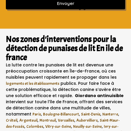
Envoyer
Sans engagement ni frais cachés
Nos zones d'interventions pour la
détection de punaises de lit En ile de
france
La lutte contre les punaises de lit est devenue une
préoccupation croissante en Île-de-France, où ces
nuisibles peuvent rapidement se propager dans les
publics. Pour faire face à
logements et les établissements
cette problématique, la détection canine s’avère être
une solution efficace et rapide.
Giordano antinuisible
intervient sur toute l’île de France, offrant des services
de détection canine dans une multitude de villes,
notamment
,
,
,
,
Paris
Boulogne-Billancourt
Saint-Denis
Nanterre
,
,
,
,
,
Créteil
Argenteuil
Montreuil
Versailles
Aubervilliers
Saint-Maur-
,
,
,
,
des-Fossés
Colombes
Vitry-sur-Seine
Neuilly-sur-Seine
Ivry-sur-