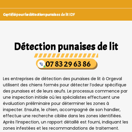
Certifié pour la détection punaises de lit IDF
Signataires d’une charte qualité
Détection punaises de lit
07 83 29 63 86
Les entreprises de détection des punaises de lit à Orgeval
utilisent des chiens formés pour détecter l’odeur spécifique
des punaises et de leurs œufs. Le processus commence par
une inspection initiale où les spécialistes effectuent une
évaluation préliminaire pour déterminer les zones à
inspecter. Ensuite, le chien, accompagné de son handler,
effectue une recherche ciblée dans les zones identifiées.
Après l’inspection, un rapport détaillé est fourni, indiquant les
zones infestées et les recommandations de traitement.