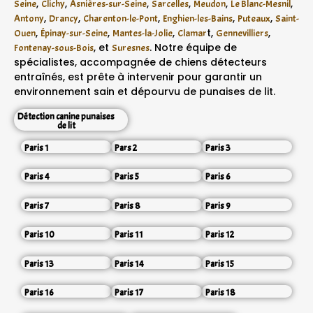
,
,
,
,
,
,
Seine
Clichy
Asnières-sur-Seine
Sarcelles
Meudon
Le Blanc-Mesnil
,
,
,
,
,
Antony
Drancy
Charenton-le-Pont
Enghien-les-Bains
Puteaux
Saint-
,
,
,
t,
,
Ouen
Épinay-sur-Seine
Mantes-la-Jolie
Clamar
Gennevilliers
, et
. Notre équipe de
Fontenay-sous-Bois
Suresnes
spécialistes, accompagnée de chiens détecteurs
entraînés, est prête à intervenir pour garantir un
environnement sain et dépourvu de punaises de lit.
Détection canine punaises
de lit
Paris 1
Pars 2
Paris 3
Paris 4
Paris 5
Paris 6
Paris 7
Paris 8
Paris 9
Paris 10
Paris 11
Paris 12
Paris 13
Paris 14
Paris 15
Paris 16
Paris 17
Paris 18