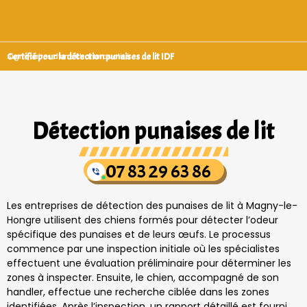
Certifié pour la détection punaises de lit IDF
Signataires d’une charte qualité
Détection punaises de lit
07 83 29 63 86
Les entreprises de détection des punaises de lit à Magny-le-
Hongre utilisent des chiens formés pour détecter l’odeur
spécifique des punaises et de leurs œufs. Le processus
commence par une inspection initiale où les spécialistes
effectuent une évaluation préliminaire pour déterminer les
zones à inspecter. Ensuite, le chien, accompagné de son
handler, effectue une recherche ciblée dans les zones
identifiées. Après l’inspection, un rapport détaillé est fourni,