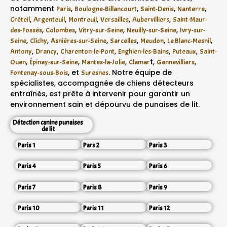
notamment
,
,
,
,
Paris
Boulogne-Billancourt
Saint-Denis
Nanterre
,
,
,
,
,
Créteil
Argenteuil
Montreuil
Versailles
Aubervilliers
Saint-Maur-
,
,
,
,
des-Fossés
Colombes
Vitry-sur-Seine
Neuilly-sur-Seine
Ivry-sur-
,
,
,
,
,
,
Seine
Clichy
Asnières-sur-Seine
Sarcelles
Meudon
Le Blanc-Mesnil
,
,
,
,
,
Antony
Drancy
Charenton-le-Pont
Enghien-les-Bains
Puteaux
Saint-
,
,
,
t,
,
Ouen
Épinay-sur-Seine
Mantes-la-Jolie
Clamar
Gennevilliers
, et
. Notre équipe de
Fontenay-sous-Bois
Suresnes
spécialistes, accompagnée de chiens détecteurs
entraînés, est prête à intervenir pour garantir un
environnement sain et dépourvu de punaises de lit.
Détection canine punaises
de lit
Paris 1
Pars 2
Paris 3
Paris 4
Paris 5
Paris 6
Paris 7
Paris 8
Paris 9
Paris 10
Paris 11
Paris 12