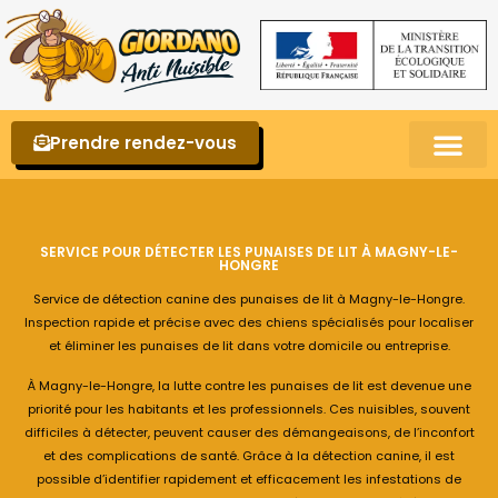
Prendre rendez-vous
Punaises de lit – La reconnaître et s’en 
SERVICE POUR DÉTECTER LES PUNAISES DE LIT À MAGNY-LE-
HONGRE
Service de détection canine des punaises de lit à Magny-le-Hongre.
Inspection rapide et précise avec des chiens spécialisés pour localiser
et éliminer les punaises de lit dans votre domicile ou entreprise.
À Magny-le-Hongre, la lutte contre les punaises de lit est devenue une
priorité pour les habitants et les professionnels. Ces nuisibles, souvent
difficiles à détecter, peuvent causer des démangeaisons, de l’inconfort
et des complications de santé. Grâce à la détection canine, il est
possible d’identifier rapidement et efficacement les infestations de