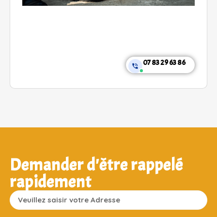
07 83 29 63 86
Demander d'être rappelé
rapidement