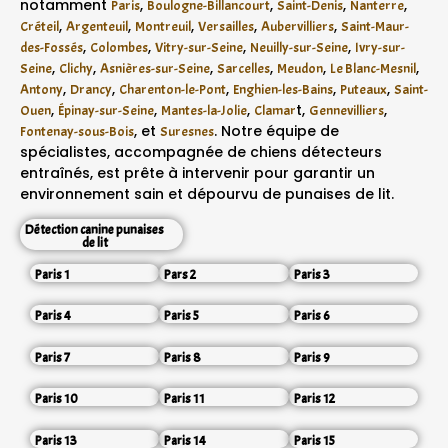
notamment
,
,
,
,
Paris
Boulogne-Billancourt
Saint-Denis
Nanterre
,
,
,
,
,
Créteil
Argenteuil
Montreuil
Versailles
Aubervilliers
Saint-Maur-
,
,
,
,
des-Fossés
Colombes
Vitry-sur-Seine
Neuilly-sur-Seine
Ivry-sur-
,
,
,
,
,
,
Seine
Clichy
Asnières-sur-Seine
Sarcelles
Meudon
Le Blanc-Mesnil
,
,
,
,
,
Antony
Drancy
Charenton-le-Pont
Enghien-les-Bains
Puteaux
Saint-
,
,
,
t,
,
Ouen
Épinay-sur-Seine
Mantes-la-Jolie
Clamar
Gennevilliers
, et
. Notre équipe de
Fontenay-sous-Bois
Suresnes
spécialistes, accompagnée de chiens détecteurs
entraînés, est prête à intervenir pour garantir un
environnement sain et dépourvu de punaises de lit.
Détection canine punaises
de lit
Paris 1
Pars 2
Paris 3
Paris 4
Paris 5
Paris 6
Paris 7
Paris 8
Paris 9
Paris 10
Paris 11
Paris 12
Paris 13
Paris 14
Paris 15