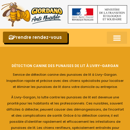
Prendre rendez-vous
Punaises de lit – La reconnaître et s’en 
DÉTECTION CANINE DES PUNAISES DE LIT À LIVRY-GARGAN
Service de détection canine des punaises de lit à Livry-Gargan.
Inspection rapide et précise avec des chiens spécialisés pour localiser
et éliminer les punaises de lit dans votre domicile ou entreprise.
À Livry-Gargan, la lutte contre les punaises de lit est devenue une
priorité pour les habitants et les professionnels. Ces nuisibles, souvent
difficiles à détecter, peuvent causer des démangeaisons, de l’inconfort
et des complications de santé. Grâce à la détection canine, il est
possible d’identifier rapidement et efficacement les infestations de
punaises de lit. Les chiens renifleurs, spécialement entraînés pour