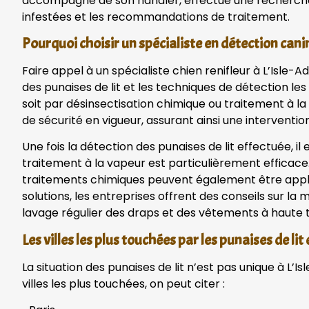
accompagné de son handler, effectue une recherche cib
infestées et les recommandations de traitement.
Pourquoi choisir un spécialiste en détection cani
Faire appel à un spécialiste chien renifleur à L’Is
des punaises de lit et les techniques de détection l
soit par désinsectisation chimique ou traitement à l
de sécurité en vigueur, assurant ainsi une intervention
Une fois la détection des punaises de lit effectuée, i
traitement à la vapeur est particulièrement efficace. I
traitements chimiques peuvent également être appliq
solutions, les entreprises offrent des conseils sur la
lavage régulier des draps et des vêtements à haute
Les villes les plus touchées par les punaises de lit
La situation des punaises de lit n’est pas unique à L
villes les plus touchées, on peut citer :