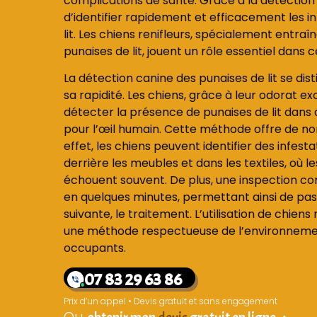
complications de santé. Grâce à la détection c
d’identifier rapidement et efficacement les i
lit. Les chiens renifleurs, spécialement entra
punaises de lit, jouent un rôle essentiel dans
La détection canine des punaises de lit se dist
sa rapidité. Les chiens, grâce à leur odorat e
détecter la présence de punaises de lit dans 
pour l’œil humain. Cette méthode offre de n
effet, les chiens peuvent identifier des infesta
derrière les meubles et dans les textiles, où 
échouent souvent. De plus, une inspection co
en quelques minutes, permettant ainsi de pa
suivante, le traitement. L’utilisation de chien
une méthode respectueuse de l’environnement
occupants.
07 83 29 63 86
Prix d’un appel • Devis gratuit et sans engagement
Ou