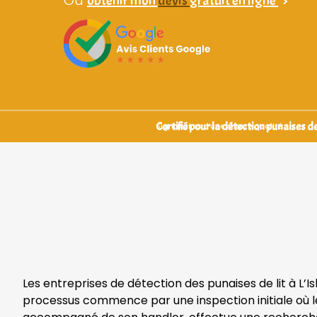
obtenir mon
devis
gratuit en ligne
>
Certifié pour la détection punaises de 
Signataires d’une charte qualité
Les entreprises de détection des punaises de lit à L’
processus commence par une inspection initiale où les