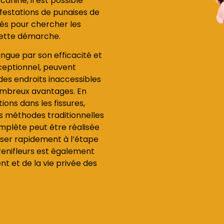
anine, il est possible
nfestations de punaises de
înés pour chercher les
 cette démarche.
ingue par son efficacité et
xceptionnel, peuvent
des endroits inaccessibles
ombreux avantages. En
tions dans les fissures,
les méthodes traditionnelles
mplète peut être réalisée
sser rapidement à l’étape
s renifleurs est également
 et de la vie privée des