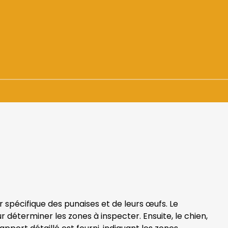
+ de 1500 demandes
En urgence ou sur RDV
r spécifique des punaises et de leurs œufs. Le
 déterminer les zones à inspecter. Ensuite, le chien,