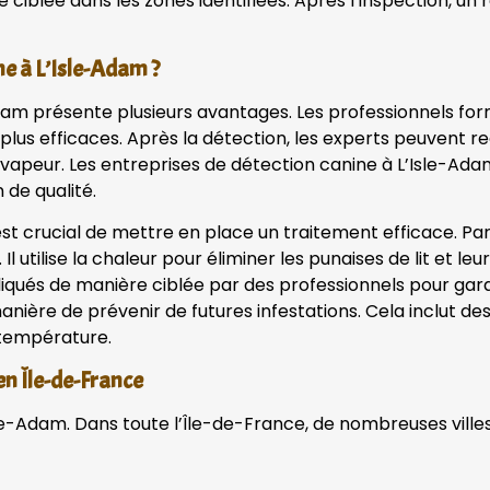
lée dans les zones identifiées. Après l’inspection, un rap
ne à L’Isle-Adam ?
le-Adam présente plusieurs avantages. Les professionnels
es plus efficaces. Après la détection, les experts peuve
a vapeur. Les entreprises de détection canine à L’Isle-Ad
 de qualité.
l est crucial de mettre en place un traitement efficace. Par
l utilise la chaleur pour éliminer les punaises de lit et leu
ués de manière ciblée par des professionnels pour garan
 manière de prévenir de futures infestations. Cela inclut 
 température.
 en Île-de-France
’Isle-Adam. Dans toute l’Île-de-France, de nombreuses vill