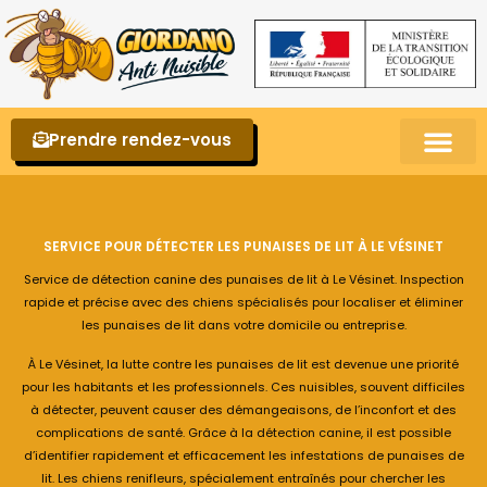
Prendre rendez-vous
Punaises de lit – La reconnaître et s’en 
SERVICE POUR DÉTECTER LES PUNAISES DE LIT À LE VÉSINET
Service de détection canine des punaises de lit à Le Vésinet. Inspection
rapide et précise avec des chiens spécialisés pour localiser et éliminer
les punaises de lit dans votre domicile ou entreprise.
À Le Vésinet, la lutte contre les punaises de lit est devenue une priorité
pour les habitants et les professionnels. Ces nuisibles, souvent difficiles
à détecter, peuvent causer des démangeaisons, de l’inconfort et des
complications de santé. Grâce à la détection canine, il est possible
d’identifier rapidement et efficacement les infestations de punaises de
lit. Les chiens renifleurs, spécialement entraînés pour chercher les