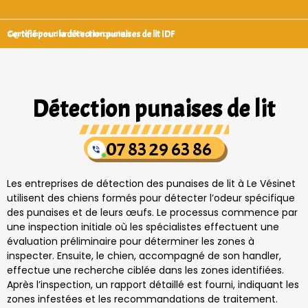
Certifié pour la détection punaises de lit IDF
Signataires d’une charte qualité
Détection punaises de lit
07 83 29 63 86
Les entreprises de détection des punaises de lit à Le Vésinet
utilisent des chiens formés pour détecter l’odeur spécifique
des punaises et de leurs œufs. Le processus commence par
une inspection initiale où les spécialistes effectuent une
évaluation préliminaire pour déterminer les zones à
inspecter. Ensuite, le chien, accompagné de son handler,
effectue une recherche ciblée dans les zones identifiées.
Après l’inspection, un rapport détaillé est fourni, indiquant les
zones infestées et les recommandations de traitement.