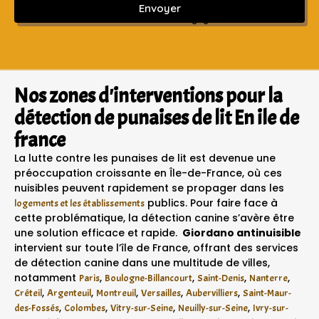
Envoyer
Sans engagement ni frais cachés
Nos zones d'interventions pour la
détection de punaises de lit En ile de
france
La lutte contre les punaises de lit est devenue une
préoccupation croissante en Île-de-France, où ces
nuisibles peuvent rapidement se propager dans les
publics. Pour faire face à
logements et les établissements
cette problématique, la détection canine s’avère être
une solution efficace et rapide.
Giordano antinuisible
intervient sur toute l’île de France, offrant des services
de détection canine dans une multitude de villes,
notamment
,
,
,
,
Paris
Boulogne-Billancourt
Saint-Denis
Nanterre
,
,
,
,
,
Créteil
Argenteuil
Montreuil
Versailles
Aubervilliers
Saint-Maur-
,
,
,
,
des-Fossés
Colombes
Vitry-sur-Seine
Neuilly-sur-Seine
Ivry-sur-