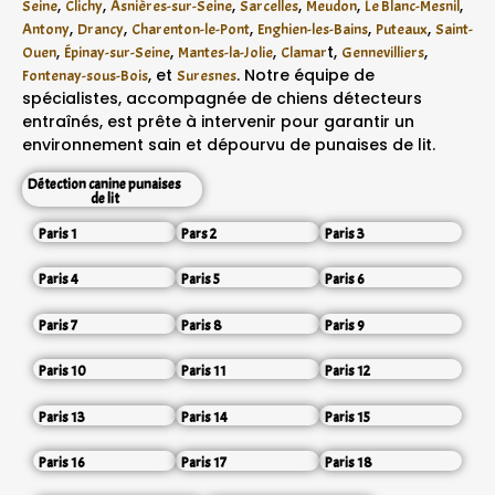
,
,
,
,
,
,
Seine
Clichy
Asnières-sur-Seine
Sarcelles
Meudon
Le Blanc-Mesnil
,
,
,
,
,
Antony
Drancy
Charenton-le-Pont
Enghien-les-Bains
Puteaux
Saint-
,
,
,
t,
,
Ouen
Épinay-sur-Seine
Mantes-la-Jolie
Clamar
Gennevilliers
, et
. Notre équipe de
Fontenay-sous-Bois
Suresnes
spécialistes, accompagnée de chiens détecteurs
entraînés, est prête à intervenir pour garantir un
environnement sain et dépourvu de punaises de lit.
Détection canine punaises
de lit
Paris 1
Pars 2
Paris 3
Paris 4
Paris 5
Paris 6
Paris 7
Paris 8
Paris 9
Paris 10
Paris 11
Paris 12
Paris 13
Paris 14
Paris 15
Paris 16
Paris 17
Paris 18