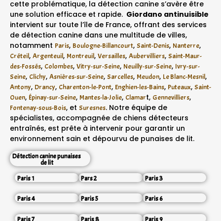
cette problématique, la détection canine s’avère être
une solution efficace et rapide.
Giordano antinuisible
intervient sur toute l’île de France, offrant des services
de détection canine dans une multitude de villes,
notamment
,
,
,
,
Paris
Boulogne-Billancourt
Saint-Denis
Nanterre
,
,
,
,
,
Créteil
Argenteuil
Montreuil
Versailles
Aubervilliers
Saint-Maur-
,
,
,
,
des-Fossés
Colombes
Vitry-sur-Seine
Neuilly-sur-Seine
Ivry-sur-
,
,
,
,
,
,
Seine
Clichy
Asnières-sur-Seine
Sarcelles
Meudon
Le Blanc-Mesnil
,
,
,
,
,
Antony
Drancy
Charenton-le-Pont
Enghien-les-Bains
Puteaux
Saint-
,
,
,
t,
,
Ouen
Épinay-sur-Seine
Mantes-la-Jolie
Clamar
Gennevilliers
, et
. Notre équipe de
Fontenay-sous-Bois
Suresnes
spécialistes, accompagnée de chiens détecteurs
entraînés, est prête à intervenir pour garantir un
environnement sain et dépourvu de punaises de lit.
Détection canine punaises
de lit
Paris 1
Pars 2
Paris 3
Paris 4
Paris 5
Paris 6
Paris 7
Paris 8
Paris 9