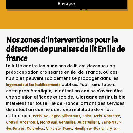
Envoyer
Sans engagement ni frais cachés
Nos zones d'interventions pour la
détection de punaises de lit En ile de
france
La lutte contre les punaises de lit est devenue une
préoccupation croissante en Île-de-France, où ces
nuisibles peuvent rapidement se propager dans les
publics. Pour faire face à
logements et les établissements
cette problématique, la détection canine s’avère être
une solution efficace et rapide.
Giordano antinuisible
intervient sur toute l’île de France, offrant des services
de détection canine dans une multitude de villes,
notamment
,
,
,
,
Paris
Boulogne-Billancourt
Saint-Denis
Nanterre
,
,
,
,
,
Créteil
Argenteuil
Montreuil
Versailles
Aubervilliers
Saint-Maur-
,
,
,
,
des-Fossés
Colombes
Vitry-sur-Seine
Neuilly-sur-Seine
Ivry-sur-