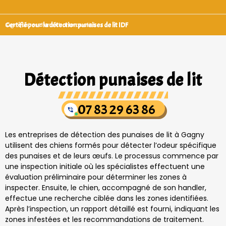
Certifié pour la détection punaises de lit IDF
Signataires d’une charte qualité
Détection punaises de lit
07 83 29 63 86
Les entreprises de détection des punaises de lit à Gagny
utilisent des chiens formés pour détecter l’odeur spécifique
des punaises et de leurs œufs. Le processus commence par
une inspection initiale où les spécialistes effectuent une
évaluation préliminaire pour déterminer les zones à
inspecter. Ensuite, le chien, accompagné de son handler,
effectue une recherche ciblée dans les zones identifiées.
Après l’inspection, un rapport détaillé est fourni, indiquant les
zones infestées et les recommandations de traitement.