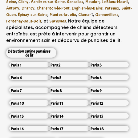
,
,
,
,
,
,
Seine
Clichy
Asnières-sur-Seine
Sarcelles
Meudon
Le Blanc-Mesnil
,
,
,
,
,
Antony
Drancy
Charenton-le-Pont
Enghien-les-Bains
Puteaux
Saint-
,
,
,
t,
,
Ouen
Épinay-sur-Seine
Mantes-la-Jolie
Clamar
Gennevilliers
, et
. Notre équipe de
Fontenay-sous-Bois
Suresnes
spécialistes, accompagnée de chiens détecteurs
entraînés, est prête à intervenir pour garantir un
environnement sain et dépourvu de punaises de lit.
Détection canine punaises
de lit
Paris 1
Pars 2
Paris 3
Paris 4
Paris 5
Paris 6
Paris 7
Paris 8
Paris 9
Paris 10
Paris 11
Paris 12
Paris 13
Paris 14
Paris 15
Paris 16
Paris 17
Paris 18