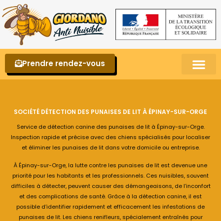
Prendre rendez-vous
Punaises de lit – La reconnaître et s’en 
SOCIÉTÉ DÉTECTION DES PUNAISES DE LIT À ÉPINAY-SUR-ORGE
Service de détection canine des punaises de lit à Épinay-sur-Orge.
Inspection rapide et précise avec des chiens spécialisés pour localiser
et éliminer les punaises de lit dans votre domicile ou entreprise.
À Épinay-sur-Orge, la lutte contre les punaises de lit est devenue une
priorité pour les habitants et les professionnels. Ces nuisibles, souvent
difficiles à détecter, peuvent causer des démangeaisons, de l’inconfort
et des complications de santé. Grâce à la détection canine, il est
possible d’identifier rapidement et efficacement les infestations de
punaises de lit. Les chiens renifleurs, spécialement entraînés pour