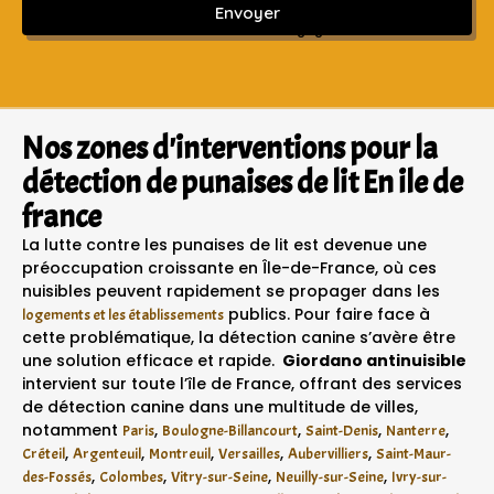
Envoyer
Sans engagement ni frais cachés
Nos zones d'interventions pour la
détection de punaises de lit En ile de
france
La lutte contre les punaises de lit est devenue une
préoccupation croissante en Île-de-France, où ces
nuisibles peuvent rapidement se propager dans les
publics. Pour faire face à
logements et les établissements
cette problématique, la détection canine s’avère être
une solution efficace et rapide.
Giordano antinuisible
intervient sur toute l’île de France, offrant des services
de détection canine dans une multitude de villes,
notamment
,
,
,
,
Paris
Boulogne-Billancourt
Saint-Denis
Nanterre
,
,
,
,
,
Créteil
Argenteuil
Montreuil
Versailles
Aubervilliers
Saint-Maur-
,
,
,
,
des-Fossés
Colombes
Vitry-sur-Seine
Neuilly-sur-Seine
Ivry-sur-