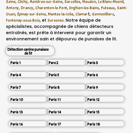
,
,
,
,
,
,
Seine
Clichy
Asnières-sur-Seine
Sarcelles
Meudon
Le Blanc-Mesnil
,
,
,
,
,
Antony
Drancy
Charenton-le-Pont
Enghien-les-Bains
Puteaux
Saint-
,
,
,
t,
,
Ouen
Épinay-sur-Seine
Mantes-la-Jolie
Clamar
Gennevilliers
, et
. Notre équipe de
Fontenay-sous-Bois
Suresnes
spécialistes, accompagnée de chiens détecteurs
entraînés, est prête à intervenir pour garantir un
environnement sain et dépourvu de punaises de lit.
Détection canine punaises
de lit
Paris 1
Pars 2
Paris 3
Paris 4
Paris 5
Paris 6
Paris 7
Paris 8
Paris 9
Paris 10
Paris 11
Paris 12
Paris 13
Paris 14
Paris 15
Paris 16
Paris 17
Paris 18