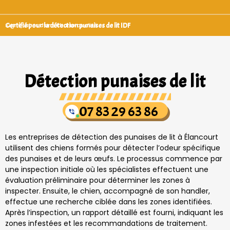
Certifié pour la détection punaises de lit IDF
Signataires d’une charte qualité
Détection punaises de lit
07 83 29 63 86
Les entreprises de détection des punaises de lit à Élancourt
utilisent des chiens formés pour détecter l’odeur spécifique
des punaises et de leurs œufs. Le processus commence par
une inspection initiale où les spécialistes effectuent une
évaluation préliminaire pour déterminer les zones à
inspecter. Ensuite, le chien, accompagné de son handler,
effectue une recherche ciblée dans les zones identifiées.
Après l’inspection, un rapport détaillé est fourni, indiquant les
zones infestées et les recommandations de traitement.