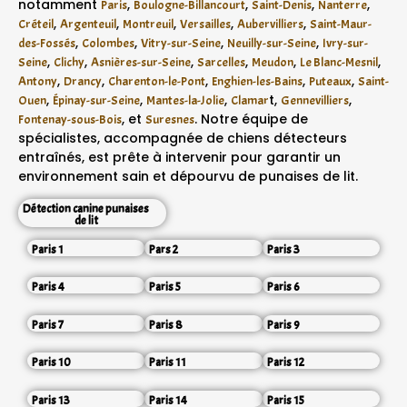
notamment
,
,
,
,
Paris
Boulogne-Billancourt
Saint-Denis
Nanterre
,
,
,
,
,
Créteil
Argenteuil
Montreuil
Versailles
Aubervilliers
Saint-Maur-
,
,
,
,
des-Fossés
Colombes
Vitry-sur-Seine
Neuilly-sur-Seine
Ivry-sur-
,
,
,
,
,
,
Seine
Clichy
Asnières-sur-Seine
Sarcelles
Meudon
Le Blanc-Mesnil
,
,
,
,
,
Antony
Drancy
Charenton-le-Pont
Enghien-les-Bains
Puteaux
Saint-
,
,
,
t,
,
Ouen
Épinay-sur-Seine
Mantes-la-Jolie
Clamar
Gennevilliers
, et
. Notre équipe de
Fontenay-sous-Bois
Suresnes
spécialistes, accompagnée de chiens détecteurs
entraînés, est prête à intervenir pour garantir un
environnement sain et dépourvu de punaises de lit.
Détection canine punaises
de lit
Paris 1
Pars 2
Paris 3
Paris 4
Paris 5
Paris 6
Paris 7
Paris 8
Paris 9
Paris 10
Paris 11
Paris 12
Paris 13
Paris 14
Paris 15