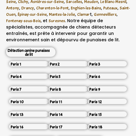
,
,
,
,
,
,
Seine
Clichy
Asnières-sur-Seine
Sarcelles
Meudon
Le Blanc-Mesnil
,
,
,
,
,
Antony
Drancy
Charenton-le-Pont
Enghien-les-Bains
Puteaux
Saint-
,
,
,
t,
,
Ouen
Épinay-sur-Seine
Mantes-la-Jolie
Clamar
Gennevilliers
, et
. Notre équipe de
Fontenay-sous-Bois
Suresnes
spécialistes, accompagnée de chiens détecteurs
entraînés, est prête à intervenir pour garantir un
environnement sain et dépourvu de punaises de lit.
Détection canine punaises
de lit
Paris 1
Pars 2
Paris 3
Paris 4
Paris 5
Paris 6
Paris 7
Paris 8
Paris 9
Paris 10
Paris 11
Paris 12
Paris 13
Paris 14
Paris 15
Paris 16
Paris 17
Paris 18