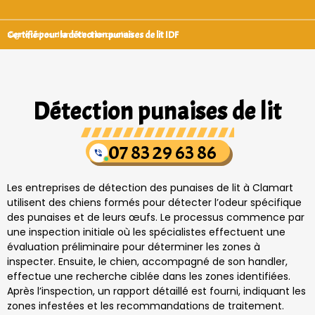
Certifié pour la détection punaises de lit IDF
Signataires d’une charte qualité
Détection punaises de lit
07 83 29 63 86
Les entreprises de détection des punaises de lit à Clamart
utilisent des chiens formés pour détecter l’odeur spécifique
des punaises et de leurs œufs. Le processus commence par
une inspection initiale où les spécialistes effectuent une
évaluation préliminaire pour déterminer les zones à
inspecter. Ensuite, le chien, accompagné de son handler,
effectue une recherche ciblée dans les zones identifiées.
Après l’inspection, un rapport détaillé est fourni, indiquant les
zones infestées et les recommandations de traitement.