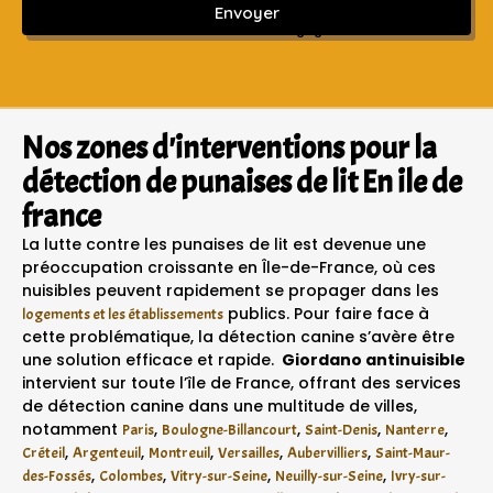
Envoyer
Sans engagement ni frais cachés
Nos zones d'interventions pour la
détection de punaises de lit En ile de
france
La lutte contre les punaises de lit est devenue une
préoccupation croissante en Île-de-France, où ces
nuisibles peuvent rapidement se propager dans les
publics. Pour faire face à
logements et les établissements
cette problématique, la détection canine s’avère être
une solution efficace et rapide.
Giordano antinuisible
intervient sur toute l’île de France, offrant des services
de détection canine dans une multitude de villes,
notamment
,
,
,
,
Paris
Boulogne-Billancourt
Saint-Denis
Nanterre
,
,
,
,
,
Créteil
Argenteuil
Montreuil
Versailles
Aubervilliers
Saint-Maur-
,
,
,
,
des-Fossés
Colombes
Vitry-sur-Seine
Neuilly-sur-Seine
Ivry-sur-