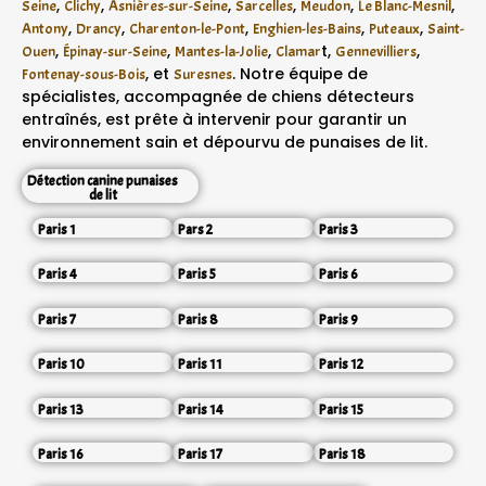
,
,
,
,
,
,
Seine
Clichy
Asnières-sur-Seine
Sarcelles
Meudon
Le Blanc-Mesnil
,
,
,
,
,
Antony
Drancy
Charenton-le-Pont
Enghien-les-Bains
Puteaux
Saint-
,
,
,
t,
,
Ouen
Épinay-sur-Seine
Mantes-la-Jolie
Clamar
Gennevilliers
, et
. Notre équipe de
Fontenay-sous-Bois
Suresnes
spécialistes, accompagnée de chiens détecteurs
entraînés, est prête à intervenir pour garantir un
environnement sain et dépourvu de punaises de lit.
Détection canine punaises
de lit
Paris 1
Pars 2
Paris 3
Paris 4
Paris 5
Paris 6
Paris 7
Paris 8
Paris 9
Paris 10
Paris 11
Paris 12
Paris 13
Paris 14
Paris 15
Paris 16
Paris 17
Paris 18