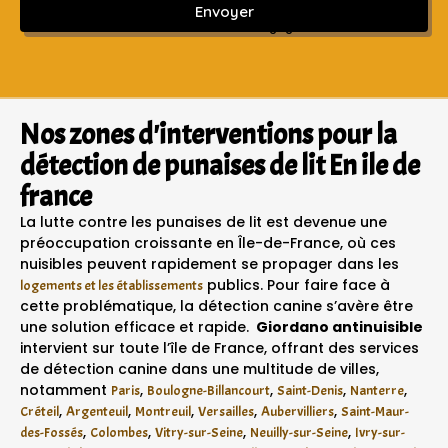
Envoyer
Sans engagement ni frais cachés
Nos zones d'interventions pour la
détection de punaises de lit En ile de
france
La lutte contre les punaises de lit est devenue une
préoccupation croissante en Île-de-France, où ces
nuisibles peuvent rapidement se propager dans les
publics. Pour faire face à
logements et les établissements
cette problématique, la détection canine s’avère être
une solution efficace et rapide.
Giordano antinuisible
intervient sur toute l’île de France, offrant des services
de détection canine dans une multitude de villes,
notamment
,
,
,
,
Paris
Boulogne-Billancourt
Saint-Denis
Nanterre
,
,
,
,
,
Créteil
Argenteuil
Montreuil
Versailles
Aubervilliers
Saint-Maur-
,
,
,
,
des-Fossés
Colombes
Vitry-sur-Seine
Neuilly-sur-Seine
Ivry-sur-