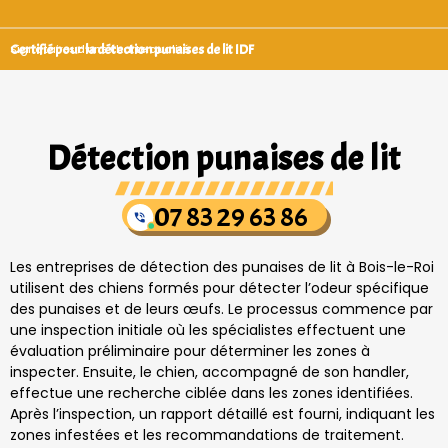
Certifié pour la détection punaises de lit IDF
Signataires d’une charte qualité
Détection punaises de lit
07 83 29 63 86
Les entreprises de détection des punaises de lit à Bois-le-Roi
utilisent des chiens formés pour détecter l’odeur spécifique
des punaises et de leurs œufs. Le processus commence par
une inspection initiale où les spécialistes effectuent une
évaluation préliminaire pour déterminer les zones à
inspecter. Ensuite, le chien, accompagné de son handler,
effectue une recherche ciblée dans les zones identifiées.
Après l’inspection, un rapport détaillé est fourni, indiquant les
zones infestées et les recommandations de traitement.