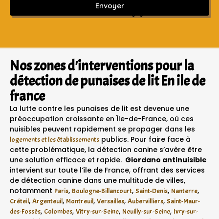
Envoyer
Sans engagement ni frais cachés
Nos zones d'interventions pour la
détection de punaises de lit En ile de
france
La lutte contre les punaises de lit est devenue une
préoccupation croissante en Île-de-France, où ces
nuisibles peuvent rapidement se propager dans les
publics. Pour faire face à
logements et les établissements
cette problématique, la détection canine s’avère être
une solution efficace et rapide.
Giordano antinuisible
intervient sur toute l’île de France, offrant des services
de détection canine dans une multitude de villes,
notamment
,
,
,
,
Paris
Boulogne-Billancourt
Saint-Denis
Nanterre
,
,
,
,
,
Créteil
Argenteuil
Montreuil
Versailles
Aubervilliers
Saint-Maur-
,
,
,
,
des-Fossés
Colombes
Vitry-sur-Seine
Neuilly-sur-Seine
Ivry-sur-