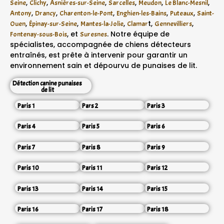
,
,
,
,
,
,
Seine
Clichy
Asnières-sur-Seine
Sarcelles
Meudon
Le Blanc-Mesnil
,
,
,
,
,
Antony
Drancy
Charenton-le-Pont
Enghien-les-Bains
Puteaux
Saint-
,
,
,
t,
,
Ouen
Épinay-sur-Seine
Mantes-la-Jolie
Clamar
Gennevilliers
, et
. Notre équipe de
Fontenay-sous-Bois
Suresnes
spécialistes, accompagnée de chiens détecteurs
entraînés, est prête à intervenir pour garantir un
environnement sain et dépourvu de punaises de lit.
Détection canine punaises
de lit
Paris 1
Pars 2
Paris 3
Paris 4
Paris 5
Paris 6
Paris 7
Paris 8
Paris 9
Paris 10
Paris 11
Paris 12
Paris 13
Paris 14
Paris 15
Paris 16
Paris 17
Paris 18