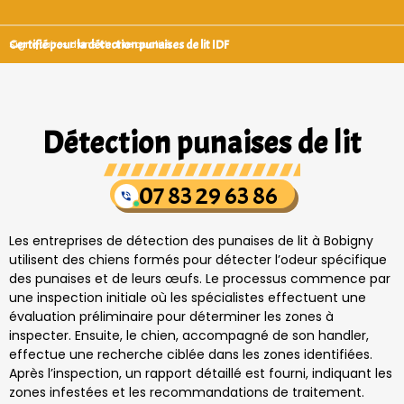
Certifié pour la détection punaises de lit IDF
Signataires d’une charte qualité
Détection punaises de lit
07 83 29 63 86
Les entreprises de détection des punaises de lit à Bobigny
utilisent des chiens formés pour détecter l’odeur spécifique
des punaises et de leurs œufs. Le processus commence par
une inspection initiale où les spécialistes effectuent une
évaluation préliminaire pour déterminer les zones à
inspecter. Ensuite, le chien, accompagné de son handler,
effectue une recherche ciblée dans les zones identifiées.
Après l’inspection, un rapport détaillé est fourni, indiquant les
zones infestées et les recommandations de traitement.