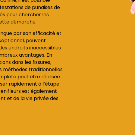
anine, il est possible
nfestations de punaises de
înés pour chercher les
 cette démarche.
ingue par son efficacité et
xceptionnel, peuvent
des endroits inaccessibles
ombreux avantages. En
tions dans les fissures,
les méthodes traditionnelles
mplète peut être réalisée
sser rapidement à l’étape
s renifleurs est également
 et de la vie privée des