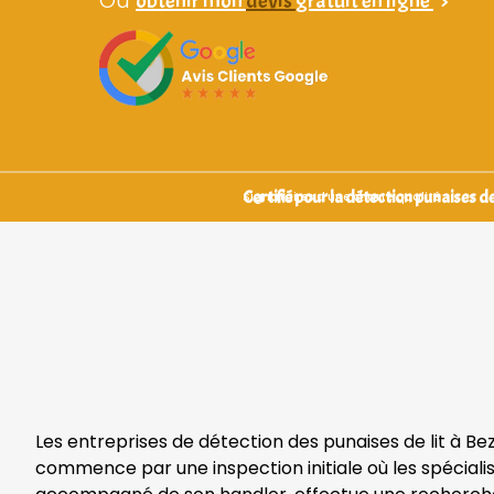
obtenir mon
devis
gratuit en ligne
>
Certifié pour la détection punaises de 
Signataires d’une charte qualité
Les entreprises de détection des punaises de lit à Be
commence par une inspection initiale où les spécialis