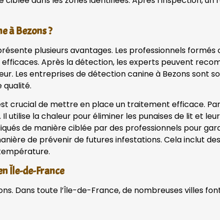
lée dans les zones identifiées. Après l’inspection, un rap
ne à Bezons ?
ns présente plusieurs avantages. Les professionnels for
lus efficaces. Après la détection, les experts peuvent re
eur. Les entreprises de détection canine à Bezons sont s
 qualité.
l est crucial de mettre en place un traitement efficace. Par
l utilise la chaleur pour éliminer les punaises de lit et leu
ués de manière ciblée par des professionnels pour garan
 manière de prévenir de futures infestations. Cela inclut 
 température.
 en Île-de-France
zons. Dans toute l’Île-de-France, de nombreuses villes fon