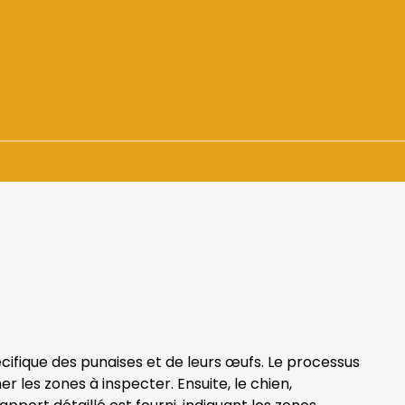
+ de 1500 demandes
En urgence ou sur RDV
écifique des punaises et de leurs œufs. Le processus
 les zones à inspecter. Ensuite, le chien,