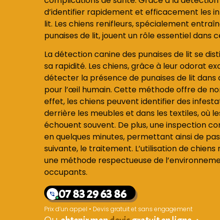
complications de santé. Grâce à la détection c
d’identifier rapidement et efficacement les i
lit. Les chiens renifleurs, spécialement entra
punaises de lit, jouent un rôle essentiel dans
La détection canine des punaises de lit se dist
sa rapidité. Les chiens, grâce à leur odorat e
détecter la présence de punaises de lit dans 
pour l’œil humain. Cette méthode offre de n
effet, les chiens peuvent identifier des infesta
derrière les meubles et dans les textiles, où 
échouent souvent. De plus, une inspection co
en quelques minutes, permettant ainsi de pa
suivante, le traitement. L’utilisation de chien
une méthode respectueuse de l’environnement
occupants.
07 83 29 63 86
Prix d’un appel • Devis gratuit et sans engagement
Ou