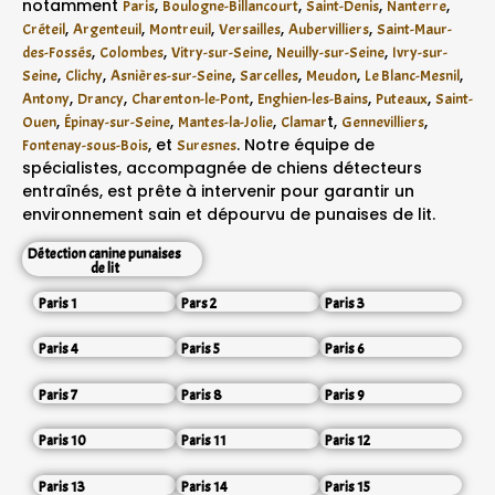
notamment
,
,
,
,
Paris
Boulogne-Billancourt
Saint-Denis
Nanterre
,
,
,
,
,
Créteil
Argenteuil
Montreuil
Versailles
Aubervilliers
Saint-Maur-
,
,
,
,
des-Fossés
Colombes
Vitry-sur-Seine
Neuilly-sur-Seine
Ivry-sur-
,
,
,
,
,
,
Seine
Clichy
Asnières-sur-Seine
Sarcelles
Meudon
Le Blanc-Mesnil
,
,
,
,
,
Antony
Drancy
Charenton-le-Pont
Enghien-les-Bains
Puteaux
Saint-
,
,
,
t,
,
Ouen
Épinay-sur-Seine
Mantes-la-Jolie
Clamar
Gennevilliers
, et
. Notre équipe de
Fontenay-sous-Bois
Suresnes
spécialistes, accompagnée de chiens détecteurs
entraînés, est prête à intervenir pour garantir un
environnement sain et dépourvu de punaises de lit.
Détection canine punaises
de lit
Paris 1
Pars 2
Paris 3
Paris 4
Paris 5
Paris 6
Paris 7
Paris 8
Paris 9
Paris 10
Paris 11
Paris 12
Paris 13
Paris 14
Paris 15