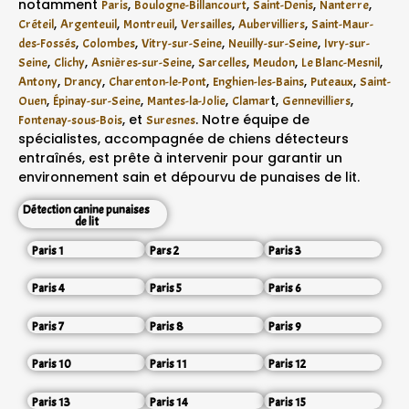
notamment
,
,
,
,
Paris
Boulogne-Billancourt
Saint-Denis
Nanterre
,
,
,
,
,
Créteil
Argenteuil
Montreuil
Versailles
Aubervilliers
Saint-Maur-
,
,
,
,
des-Fossés
Colombes
Vitry-sur-Seine
Neuilly-sur-Seine
Ivry-sur-
,
,
,
,
,
,
Seine
Clichy
Asnières-sur-Seine
Sarcelles
Meudon
Le Blanc-Mesnil
,
,
,
,
,
Antony
Drancy
Charenton-le-Pont
Enghien-les-Bains
Puteaux
Saint-
,
,
,
t,
,
Ouen
Épinay-sur-Seine
Mantes-la-Jolie
Clamar
Gennevilliers
, et
. Notre équipe de
Fontenay-sous-Bois
Suresnes
spécialistes, accompagnée de chiens détecteurs
entraînés, est prête à intervenir pour garantir un
environnement sain et dépourvu de punaises de lit.
Détection canine punaises
de lit
Paris 1
Pars 2
Paris 3
Paris 4
Paris 5
Paris 6
Paris 7
Paris 8
Paris 9
Paris 10
Paris 11
Paris 12
Paris 13
Paris 14
Paris 15