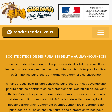
Prendre rendez-vous
Punaises de lit – La reconnaître et s’en 
SOCIÉTÉ DÉTECTION DES PUNAISES DE LIT À AULNAY-SOUS-BOIS
Service de détection canine des punaises de lit à Aulnay-sous-Bois.
Inspection rapide et précise avec des chiens spécialisés pour localiser
et éliminer les punaises de lit dans votre domicile ou entreprise.
À Aulnay-sous-Bois, la lutte contre les punaises de lit est devenue une
priorité pour les habitants et les professionnels. Ces nuisibles, souvent
difficiles à détecter, peuvent causer des démangeaisons, de l’inconfort
et des complications de santé. Grâce à la détection canine, il est
possible d’identifier rapidement et efficacement les infestations de
punaises de lit. Les chiens renifleurs, spécialement entraînés pour