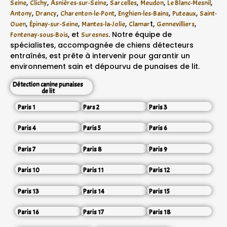
,
,
,
,
,
,
Seine
Clichy
Asnières-sur-Seine
Sarcelles
Meudon
Le Blanc-Mesnil
,
,
,
,
,
Antony
Drancy
Charenton-le-Pont
Enghien-les-Bains
Puteaux
Saint-
,
,
,
t,
,
Ouen
Épinay-sur-Seine
Mantes-la-Jolie
Clamar
Gennevilliers
, et
. Notre équipe de
Fontenay-sous-Bois
Suresnes
spécialistes, accompagnée de chiens détecteurs
entraînés, est prête à intervenir pour garantir un
environnement sain et dépourvu de punaises de lit.
Détection canine punaises
de lit
Paris 1
Pars 2
Paris 3
Paris 4
Paris 5
Paris 6
Paris 7
Paris 8
Paris 9
Paris 10
Paris 11
Paris 12
Paris 13
Paris 14
Paris 15
Paris 16
Paris 17
Paris 18