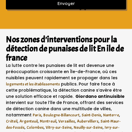
Envoyer
Sans engagement ni frais cachés
Nos zones d'interventions pour la
détection de punaises de lit En ile de
france
La lutte contre les punaises de lit est devenue une
préoccupation croissante en Île-de-France, où ces
nuisibles peuvent rapidement se propager dans les
publics. Pour faire face à
logements et les établissements
cette problématique, la détection canine s’avère être
une solution efficace et rapide.
Giordano antinuisible
intervient sur toute l’île de France, offrant des services
de détection canine dans une multitude de villes,
notamment
,
,
,
,
Paris
Boulogne-Billancourt
Saint-Denis
Nanterre
,
,
,
,
,
Créteil
Argenteuil
Montreuil
Versailles
Aubervilliers
Saint-Maur-
,
,
,
,
des-Fossés
Colombes
Vitry-sur-Seine
Neuilly-sur-Seine
Ivry-sur-