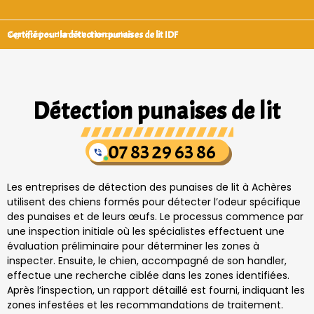
Certifié pour la détection punaises de lit IDF
Signataires d’une charte qualité
Détection punaises de lit
07 83 29 63 86
Les entreprises de détection des punaises de lit à Achères
utilisent des chiens formés pour détecter l’odeur spécifique
des punaises et de leurs œufs. Le processus commence par
une inspection initiale où les spécialistes effectuent une
évaluation préliminaire pour déterminer les zones à
inspecter. Ensuite, le chien, accompagné de son handler,
effectue une recherche ciblée dans les zones identifiées.
Après l’inspection, un rapport détaillé est fourni, indiquant les
zones infestées et les recommandations de traitement.