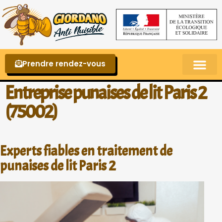
Prendre rendez-vous
Punaises de lit – La reconnaître et s’en 
Entreprise punaises de lit Paris 2
(75002)
Experts fiables en traitement de
punaises de lit Paris 2