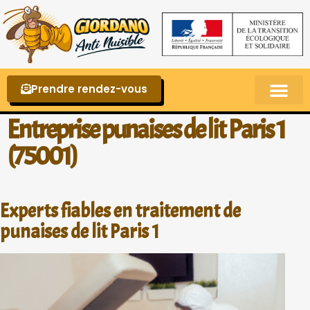
Prendre rendez-vous
Punaises de lit – La reconnaître et s’en 
Entreprise punaises de lit Paris 1
(75001)
Experts fiables en traitement de
punaises de lit Paris 1