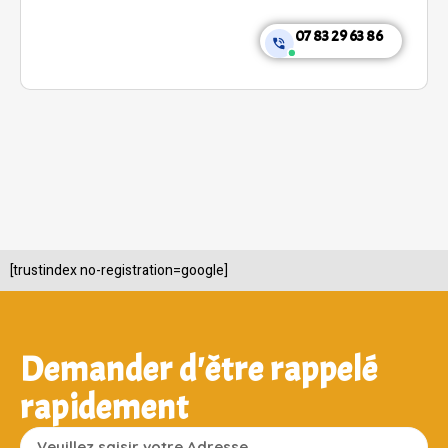
07 83 29 63 86
[trustindex no-registration=google]
Demander d'être rappelé
rapidement