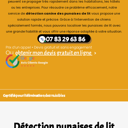
peuvent se propager très rapidement dans les habitations, les hôtels
ou les entreprises. Pour résoudre ce problème efficacement, notre
service de
détection canine des punaises de lit
vous propose une
solution rapide et précise. Grâce à l’intervention de chiens
spécialement formés, nous pouvons localiser les punaises de lit avec
une grande fiabilité et vous offrir une réponse adaptée à votre situation.
07 83 29 63 86
Prix d’un appel • Devis gratuit et sans engagement
Ou
obtenir mon devis gratuit en ligne
>
Certifié pour l'élimination des nuisibles
Signataires d’une charte qualité
Détection punaises de lit