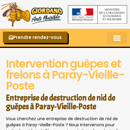
Prendre rendez-vous
Punaises de lit – La reconnaître et s’en 
Intervention guêpes et
frelons à Paray-Vieille-
Poste
Entreprise de destruction de nid de
guêpes à Paray-Vieille-Poste
Vous cherchez une entreprise de destruction de nid de
guêpes à Paray-Vieille-Poste ? Nous intervenons pour