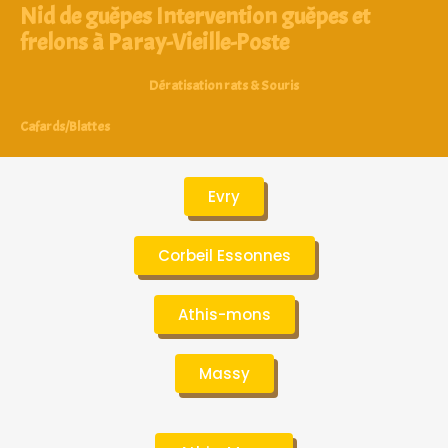
Nid de guêpes Intervention guêpes et
frelons à Paray-Vieille-Poste
Dératisation rats & Souris
Cafards/Blattes
Evry
Corbeil Essonnes
Athis-mons
Massy