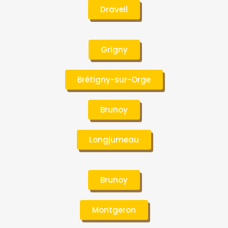
Draveil
Grigny
Brétigny-sur-Orge
Brunoy
Longjumeau
Brunoy
Montgeron