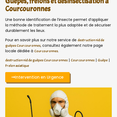
Guêpes, frelons et désinsectisation à
Courcouronnes
Une bonne identification de l’insecte permet d’appliquer
la méthode de traitement la plus adaptée et de sécuriser
durablement les lieux.
Pour en savoir plus sur notre service de
destruction nid de
, consultez également notre page
guêpes Courcouronnes
locale dédiée à
.
Courcouronnes
|
|
|
destruction nid de guêpes Courcouronnes
Courcouronnes
Guêpe
Frelon asiatique
Intervention en Urgence