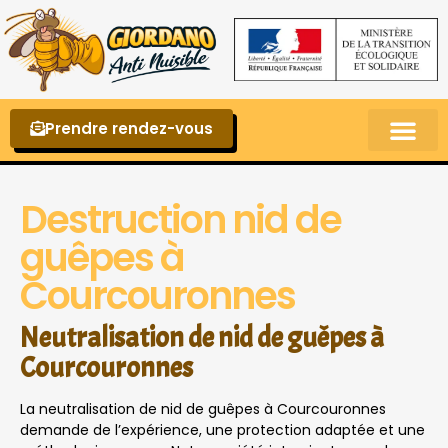
Prendre rendez-vous
Punaises de lit – La reconnaître et s’en 
Destruction nid de
guêpes à
Courcouronnes
Neutralisation de nid de guêpes à
Courcouronnes
La neutralisation de nid de guêpes à Courcouronnes
demande de l’expérience, une protection adaptée et une