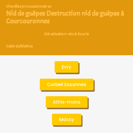
Chenilles processionnaires
Nid de guêpes Destruction nid de guêpes à
Courcouronnes
Dératisation rats & Souris
Cafards/Blattes
Evry
Corbeil Essonnes
Athis-mons
Massy