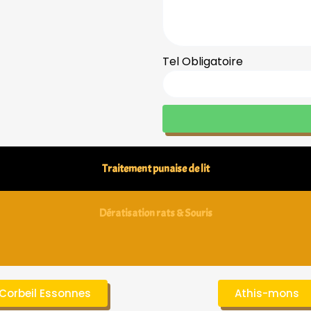
Tel Obligatoire
Traitement punaise de lit
Dératisation rats & Souris
Corbeil Essonnes
Athis-mons