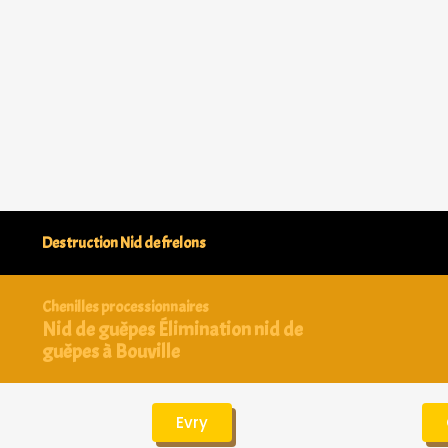
Destruction Nid de frelons
Chenilles processionnaires
Nid de guêpes Élimination nid de
guêpes à Bouville
Evry