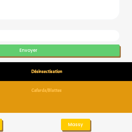
Envoyer
Désinsectisation
Cafards/Blattes
Massy