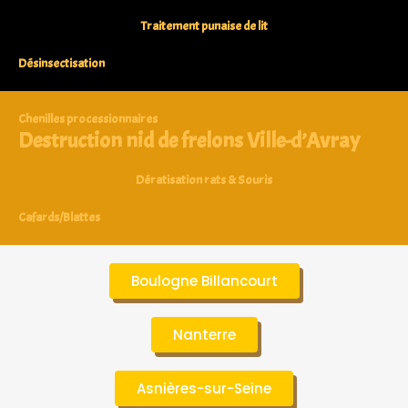
Traitement punaise de lit
Désinsectisation
Chenilles processionnaires
Destruction nid de frelons Ville-d’Avray
Dératisation rats & Souris
Cafards/Blattes
Boulogne Billancourt
Nanterre
Asnières-sur-Seine