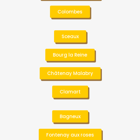
Colombes
Sceaux
Bourg la Reine
Châtenay Malabry
Clamart
Bagneux
Fontenay aux roses