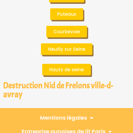
Puteaux
Courbevoie
Neuilly sur Seine
Hauts de seine
Destruction Nid de Frelons ville-d-
avray
Mentions légales
Entreprise punaises de lit Paris