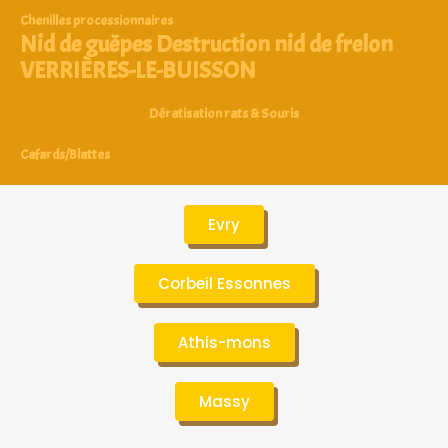
Chenilles processionnaires
Nid de guêpes Destruction nid de frelon
VERRIÈRES-LE-BUISSON
Dératisation rats & Souris
Cafards/Blattes
Evry
Corbeil Essonnes
Athis-mons
Massy