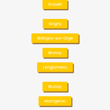
Draveil
Grigny
Brétigny-sur-Orge
Brunoy
Longjumeau
Brunoy
Montgeron