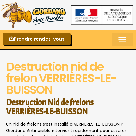
Prendre rendez-vous
Punaises de lit – La reconnaître et s’en 
Destruction nid de
frelon VERRIÈRES-LE-
BUISSON
Destruction Nid de frelons
VERRIÈRES-LE-BUISSON
Un nid de frelons s’est installé à VERRIÈRES-LE-BUISSON ?
Giordano Antinuisible intervient rapidement pour assurer