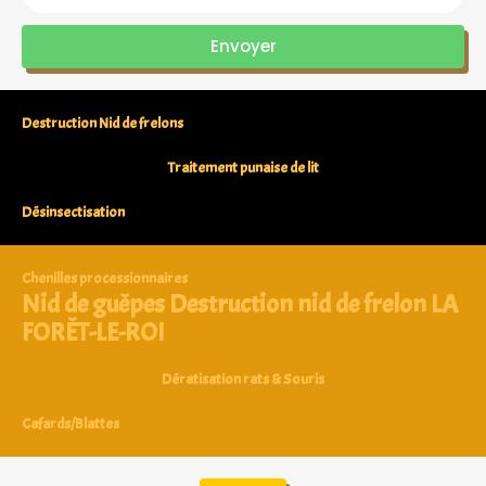
Envoyer
Destruction Nid de frelons
Traitement punaise de lit
Désinsectisation
Chenilles processionnaires
Nid de guêpes Destruction nid de frelon LA
FORÊT-LE-ROI
Dératisation rats & Souris
Cafards/Blattes