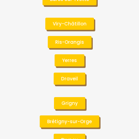
Viry-Châtillon
Ris-Orangis
Yerres
Draveil
Grigny
Brétigny-sur-Orge