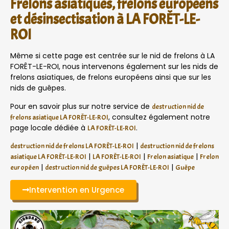
Frelons asiatiques, frelons européens
et désinsectisation à LA FORÊT-LE-
ROI
Même si cette page est centrée sur le nid de frelons à LA
FORÊT-LE-ROI, nous intervenons également sur les nids de
frelons asiatiques, de frelons européens ainsi que sur les
nids de guêpes.
Pour en savoir plus sur notre service de
destruction nid de
, consultez également notre
frelons asiatique LA FORÊT-LE-ROI
page locale dédiée à
.
LA FORÊT-LE-ROI
|
destruction nid de frelons LA FORÊT-LE-ROI
destruction nid de frelons
|
|
|
asiatique LA FORÊT-LE-ROI
LA FORÊT-LE-ROI
Frelon asiatique
Frelon
|
|
européen
destruction nid de guêpes LA FORÊT-LE-ROI
Guêpe
Intervention en Urgence