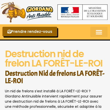
Prendre rendez-vous
Punaises de lit – La reconnaître et s’en 
Destruction nid de
frelon LA FORÊT-LE-ROI
Destruction Nid de frelons LA FORÊT-
LE-ROI
Un nid de frelons s’est installé à LA FORÊT-LE-ROI ?
Giordano Antinuisible intervient rapidement pour assurer
une destruction nid de frelons à LA FORÊT-LE-ROI avec
une méthode professionnelle, sécurisée et adaptée à la