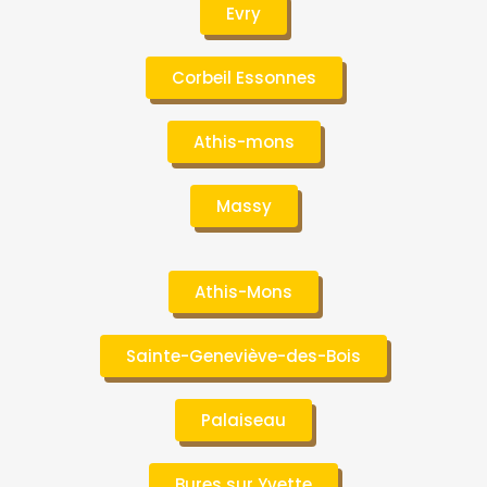
Evry
Corbeil Essonnes
Athis-mons
Massy
Athis-Mons
Sainte-Geneviève-des-Bois
Palaiseau
Bures sur Yvette