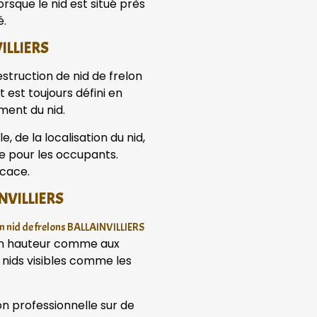
orsque le nid est situé près
é.
VILLIERS
estruction de nid de frelon
 est toujours défini en
ment du nid.
 de la localisation du nid,
que pour les occupants.
icace.
INVILLIERS
n nid de frelons BALLAINVILLIERS
en hauteur comme aux
 nids visibles comme les
 professionnelle sur de