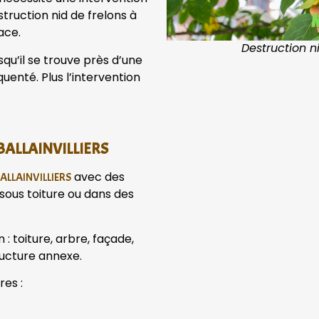
truction nid de frelons à
ace.
Destruction n
qu’il se trouve près d’une
uenté. Plus l’intervention
 à BALLAINVILLIERS
avec des
 BALLAINVILLIERS
sous toiture ou dans des
: toiture, arbre, façade,
ructure annexe.
res :