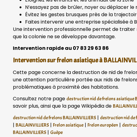
N’essayez pas de brûler, noyer ou déplacer le 
Évitez les gestes brusques près de la trajectoi
Faites intervenir une entreprise spécialisée à 
Une intervention professionnelle permet de traiter
que la colonie ne se développe davantage.
Intervention rapide au 07 83 29 63 86
Intervention sur frelon asiatique à BALLAINVI
Cette page concerne la destruction de nid de frelon
une attention particulière portée aux nids de frelon
problématiques à proximité des habitations.
Consultez notre page
destruction nid de frelons asiatique
savoir plus, ainsi que la page Wikipédia de
BALLAINVIL
|
destruction nid de frelons BALLAINVILLIERS
destruction nid de
|
|
|
|
BALLAINVILLIERS
Frelon asiatique
Frelon européen
destruc
|
BALLAINVILLIERS
Guêpe