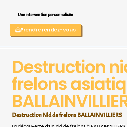
Une intervention personnalisée
Prendre rendez-vous
Destruction ni
frelons asiati
BALLAINVILLIE
Destruction Nid de frelons BALLAINVILLIERS
La découverte d’un nid de frelons à BALLAINVILLIERS