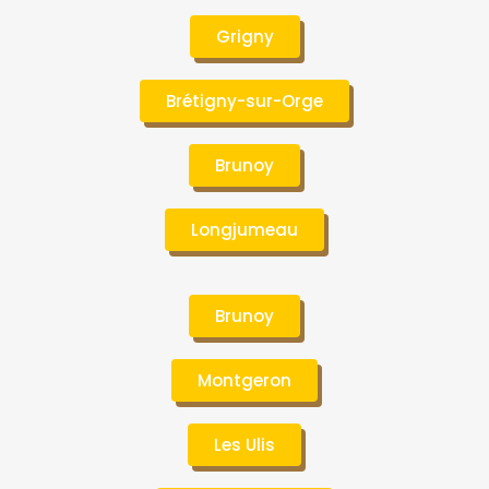
Grigny
Brétigny-sur-Orge
Brunoy
Longjumeau
Brunoy
Montgeron
Les Ulis