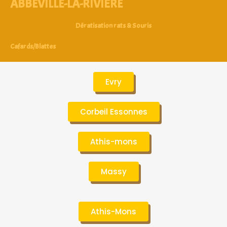
ABBÉVILLE-LA-RIVIÈRE
Dératisation rats & Souris
Cafards/Blattes
Evry
Corbeil Essonnes
Athis-mons
Massy
Athis-Mons