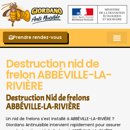
Prendre rendez-vous
Punaises de lit – La reconnaître et s’en 
Destruction nid de
frelon ABBÉVILLE-LA-
RIVIÈRE
Destruction Nid de frelons
ABBÉVILLE-LA-RIVIÈRE
Un nid de frelons s’est installé à ABBÉVILLE-LA-RIVIÈRE ?
Giordano Antinuisible intervient rapidement pour assurer