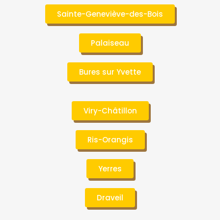
Sainte-Geneviève-des-Bois
Palaiseau
Bures sur Yvette
Viry-Châtillon
Ris-Orangis
Yerres
Draveil