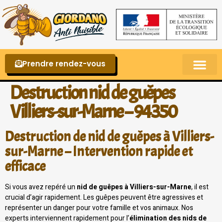
Prendre rendez-vous
Punaises de lit – La reconnaître et s’en 
Destruction nid de guêpes
Villiers-sur-Marne – 94350
Destruction de nid de guêpes à Villiers-
sur-Marne – Intervention rapide et
efficace
Si vous avez repéré un
nid de guêpes à Villiers-sur-Marne
, il est
crucial d’agir rapidement. Les guêpes peuvent être agressives et
représenter un danger pour votre famille et vos animaux. Nos
experts interviennent rapidement pour l’
élimination des nids de