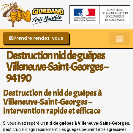
Prendre rendez-vous
Punaises de lit – La reconnaître et s’en 
Destruction nid de guêpes
Villeneuve-Saint-Georges –
94190
Destruction de nid de guêpes à
Villeneuve-Saint-Georges –
Intervention rapide et efficace
Si vous avez repéré un
nid de guêpes à Villeneuve-Saint-Georges
,
il est crucial d’agir rapidement. Les guêpes peuvent être agressives