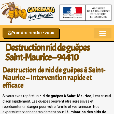
Prendre rendez-vous
Punaises de lit – La reconnaître et s’en 
Destruction nid de guêpes
Saint-Maurice – 94410
Destruction de nid de guêpes à Saint-
Maurice – Intervention rapide et
efficace
Si vous avez repéré un
nid de guêpes à Saint-Maurice
, il est crucial
d’agir rapidement. Les guêpes peuvent être agressives et
représenter un danger pour votre famille et vos animaux. Nos
experts interviennent rapidement pour l’
élimination des nids de