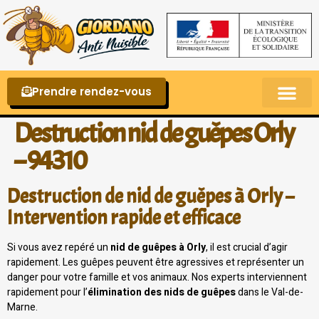
Prendre rendez-vous
Punaises de lit – La reconnaître et s’en 
Destruction nid de guêpes Orly
– 94310
Destruction de nid de guêpes à Orly –
Intervention rapide et efficace
Si vous avez repéré un
nid de guêpes à Orly
, il est crucial d’agir
rapidement. Les guêpes peuvent être agressives et représenter un
danger pour votre famille et vos animaux. Nos experts interviennent
rapidement pour l’
élimination des nids de guêpes
dans le Val-de-
Marne.