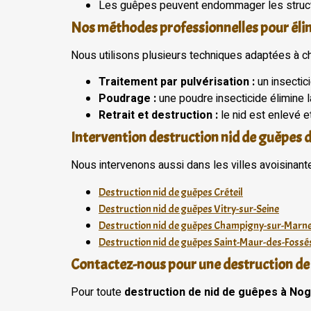
Les guêpes peuvent endommager les structu
Nos méthodes professionnelles pour éli
Nous utilisons plusieurs techniques adaptées à ch
Traitement par pulvérisation :
un insectici
Poudrage :
une poudre insecticide élimine 
Retrait et destruction :
le nid est enlevé et
Intervention destruction nid de guêpes 
Nous intervenons aussi dans les villes avoisinante
Destruction nid de guêpes Créteil
Destruction nid de guêpes Vitry-sur-Seine
Destruction nid de guêpes Champigny-sur-Marn
Destruction nid de guêpes Saint-Maur-des-Fossé
Contactez-nous pour une destruction de
Pour toute
destruction de nid de guêpes à No