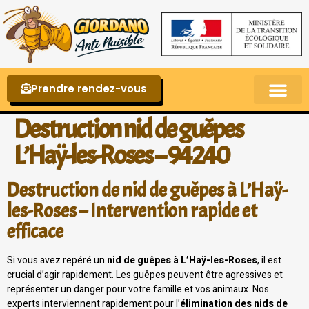
Prendre rendez-vous
Punaises de lit – La reconnaître et s’en 
Destruction nid de guêpes
L’Haÿ-les-Roses – 94240
Destruction de nid de guêpes à L’Haÿ-
les-Roses – Intervention rapide et
efficace
Si vous avez repéré un
nid de guêpes à L’Haÿ-les-Roses
, il est
crucial d’agir rapidement. Les guêpes peuvent être agressives et
représenter un danger pour votre famille et vos animaux. Nos
experts interviennent rapidement pour l’
élimination des nids de