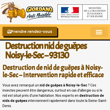
Prendre rendez-vous
Punaises de lit – La reconnaître et s’en 
Destruction nid de guêpes
Noisy-le-Sec – 93130
Destruction de nid de guêpes à Noisy-
le-Sec – Intervention rapide et efficace
Vous avez remarqué un
nid de guêpes à Noisy-le-Sec
? Ces
insectes peuvent être dangereux, surtout en cas d’allergie ou si le
nid est situé près d’une habitation. Nos experts en
destruction de
nids de guêpes
interviennent rapidement dans toute la Seine-Saint-
Denis.