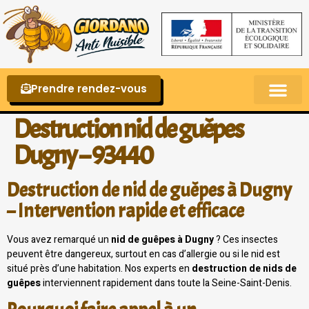
Prendre rendez-vous
Punaises de lit – La reconnaître et s’en 
Destruction nid de guêpes
Dugny – 93440
Destruction de nid de guêpes à Dugny
– Intervention rapide et efficace
Vous avez remarqué un
nid de guêpes à Dugny
? Ces insectes
peuvent être dangereux, surtout en cas d’allergie ou si le nid est
situé près d’une habitation. Nos experts en
destruction de nids de
guêpes
interviennent rapidement dans toute la Seine-Saint-Denis.