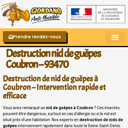
Prendre rendez-vous
Punaises de lit – La reconnaître et s’en 
Destruction nid de guêpes
Coubron – 93470
Destruction de nid de guêpes à
Coubron – Intervention rapide et
efficace
Vous avez remarqué un
nid de guêpes à Coubron
? Ces insectes
peuvent être dangereux, surtout en cas d’allergie ou si le nid est
situé près d’une habitation. Nos experts en
destruction de nids de
guêpes
interviennent rapidement dans toute la Seine-Saint-Denis.