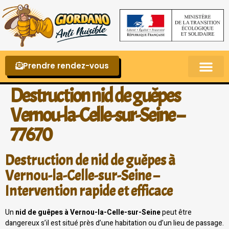
Prendre rendez-vous
Punaises de lit – La reconnaître et s’en 
Destruction nid de guêpes
Vernou-la-Celle-sur-Seine –
77670
Destruction de nid de guêpes à
Vernou-la-Celle-sur-Seine –
Intervention rapide et efficace
Un
nid de guêpes à Vernou-la-Celle-sur-Seine
peut être
dangereux s’il est situé près d’une habitation ou d’un lieu de passage.