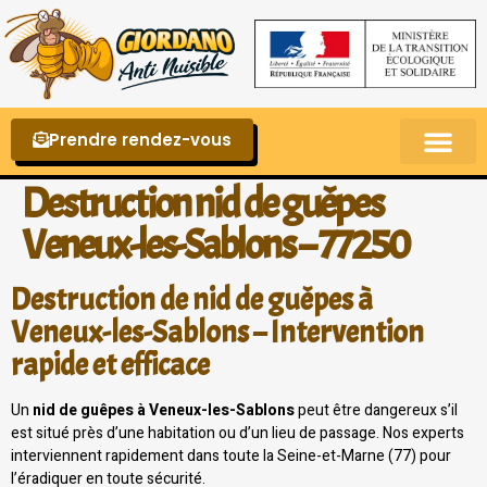
Prendre rendez-vous
Punaises de lit – La reconnaître et s’en 
Destruction nid de guêpes
Veneux-les-Sablons – 77250
Destruction de nid de guêpes à
Veneux-les-Sablons – Intervention
rapide et efficace
Un
nid de guêpes à Veneux-les-Sablons
peut être dangereux s’il
est situé près d’une habitation ou d’un lieu de passage. Nos experts
interviennent rapidement dans toute la Seine-et-Marne (77) pour
l’éradiquer en toute sécurité.