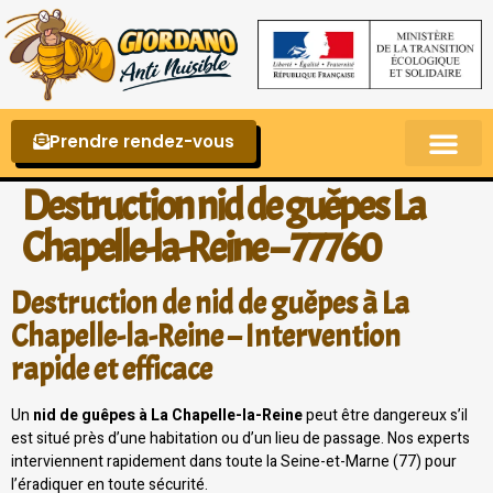
Prendre rendez-vous
Punaises de lit – La reconnaître et s’en 
Destruction nid de guêpes La
Chapelle-la-Reine – 77760
Destruction de nid de guêpes à La
Chapelle-la-Reine – Intervention
rapide et efficace
Un
nid de guêpes à La Chapelle-la-Reine
peut être dangereux s’il
est situé près d’une habitation ou d’un lieu de passage. Nos experts
interviennent rapidement dans toute la Seine-et-Marne (77) pour
l’éradiquer en toute sécurité.