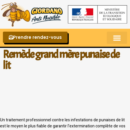
Prendre rendez-vous
Punaises de lit – La reconnaître et s’en 
Remède grand mère punaise de
lit
Un traitement professionnel contre les infestations de punaises de lit
est le moyen le plus fiable de garantir l’extermination complète de vos