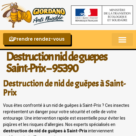
Prendre rendez-vous
Punaises de lit – La reconnaître et s’en 
Destruction nid de guepes
Saint-Prix – 95390
Destruction de nid de guêpes à Saint-
Prix
Vous êtes confronté à un nid de guêpes à Saint-Prix ? Ces insectes
représentent un danger pour votre sécurité et celle de votre
entourage. Une intervention rapide est essentielle pour éviter les
piqûres et les risques d’allergies. Nos experts spécialisés en
destruction de nid de guêpes à Saint-Prix
interviennent