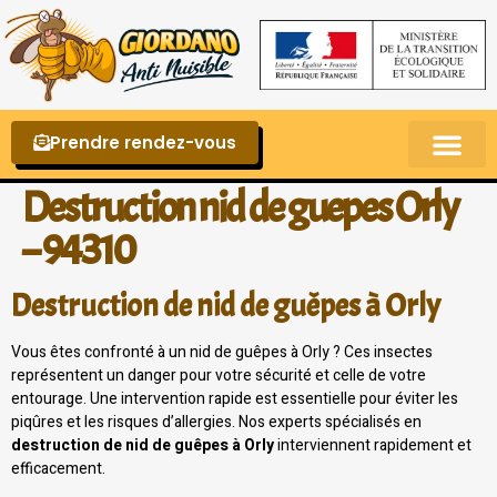
Prendre rendez-vous
Punaises de lit – La reconnaître et s’en 
Destruction nid de guepes Orly
– 94310
Destruction de nid de guêpes à Orly
Vous êtes confronté à un nid de guêpes à Orly ? Ces insectes
représentent un danger pour votre sécurité et celle de votre
entourage. Une intervention rapide est essentielle pour éviter les
piqûres et les risques d’allergies. Nos experts spécialisés en
destruction de nid de guêpes à Orly
interviennent rapidement et
efficacement.