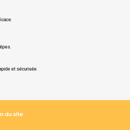
icace.
uêpes.
apide et sécurisée.
n du site