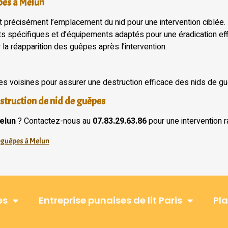
pes à Melun
nt précisément l’emplacement du nid pour une intervention ciblée.
uits spécifiques et d’équipements adaptés pour une éradication eff
 la réapparition des guêpes après l’intervention.
les voisines pour assurer une destruction efficace des nids de g
struction de nid de guêpes
elun
? Contactez-nous au
07.83.29.63.86
pour une intervention r
e guêpes à Melun
es
Entreprise punaises de lit Paris
Pla