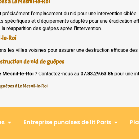
es à Le Mesnil-le-Roi
nt précisément l’emplacement du nid pour une intervention ciblée.
uits spécifiques et d’équipements adaptés pour une éradication eff
 la réapparition des guêpes après l’intervention.
-le-Roi
ans les villes voisines pour assurer une destruction efficace des
struction de nid de guêpes
e Mesnil-le-Roi
? Contactez-nous au
07.83.29.63.86
pour une int
 guêpes à Le Mesnil-le-Roi
es
Entreprise punaises de lit Paris
Pla